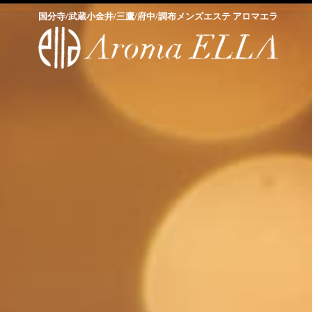
国分寺/武蔵小金井/三鷹/府中/調布メンズエステ アロマエラ