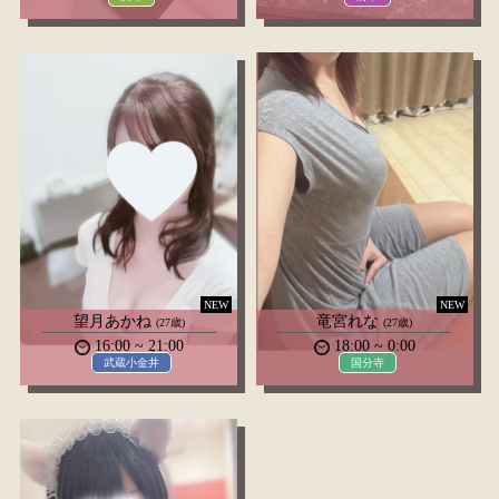
NEW
NEW
望月あかね
竜宮れな
(27歳)
(27歳)
16:00 ~ 21:00
18:00 ~ 0:00
武蔵小金井
国分寺