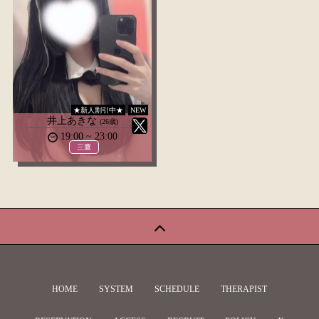
★新人割引中★
NEW
井上あきな
(26歳)
19:00 ~ 23:00
三鷹
HOME
SYSTEM
SCHEDULE
THERAPIST