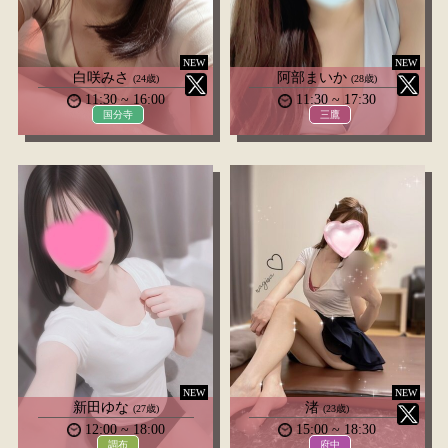
NEW
NEW
白咲みさ
阿部まいか
(24歳)
(28歳)
11:30 ~ 16:00
11:30 ~ 17:30
国分寺
三鷹
NEW
NEW
新田ゆな
渚
(27歳)
(23歳)
12:00 ~ 18:00
15:00 ~ 18:30
調布
府中