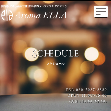
国分寺/武蔵小金井/三鷹/府中/調布メンズエステ アロマエラ
Schedule
スケジュール
TEL 080-7087-8880
OPEN 11:00~05:00
(受付：10:00~02:00)