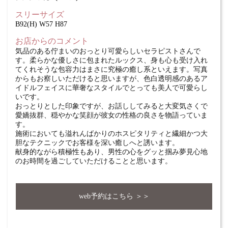
スリーサイズ
B92(H) W57 H87
お店からのコメント
気品のある佇まいのおっとり可愛らしいセラピストさんで
す。柔らかな優しさに包まれたルックス、身も心も受け入れ
てくれそうな包容力はまさに究極の癒し系といえます。写真
からもお察しいただけると思いますが、色白透明感のあるア
イドルフェイスに華奢なスタイルでとっても美人で可愛らし
いです。
おっとりとした印象ですが、お話ししてみると大変気さくで
愛嬌抜群、穏やかな笑顔が彼女の性格の良さを物語っていま
す。
施術においても溢れんばかりのホスピタリティと繊細かつ大
胆なテクニックでお客様を深い癒しへと誘います。
献身的ながら積極性もあり、男性の心をグッと掴み夢見心地
のお時間を過ごしていただけることと思います。
web予約はこちら ＞＞