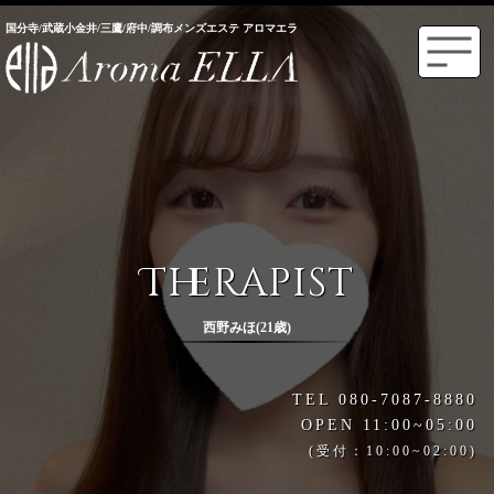
国分寺/武蔵小金井/三鷹/府中/調布メンズエステ アロマエラ
Therapist
西野みほ(21歳)
TEL 080-7087-8880
OPEN 11:00~05:00
(受付：10:00~02:00)