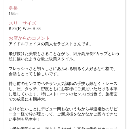
身長
164cm
スリーサイズ
B:87(F) W:56 H:88
お店からのコメント
アイドルフェイスの美人セラピストさんです。
飛び抜けた美貌もさることながら、細身高身長Fカップという
絵に描いたような最上級美スタイル。
フレッシュさと初々しさにあふれる明るく人好きな性格で、
会話もとっても愉しいです。
持ち前のセンスでベテラン人気講師の手技も難なくトレース
し、圧、タッチ、密度ともにお客様にご満足いただける水準
に達しています。特にストロークのセンスは出色で、施術面
での成長にも期待大。
ありがたいことにデビュー間もないうちから早速複数のリピ
ーター様で枠が埋まって、ご新規様をなかなかご案内できな
い事態も発生中！