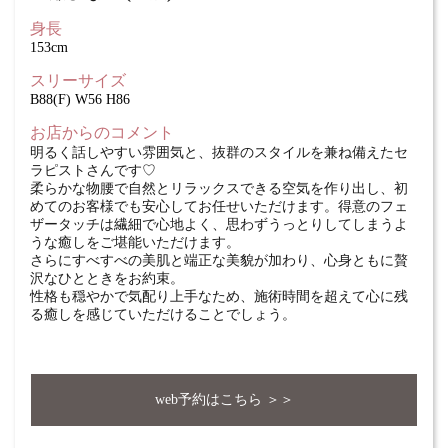
身長
153cm
スリーサイズ
B88(F) W56 H86
お店からのコメント
明るく話しやすい雰囲気と、抜群のスタイルを兼ね備えたセ
ラピストさんです♡
柔らかな物腰で自然とリラックスできる空気を作り出し、初
めてのお客様でも安心してお任せいただけます。得意のフェ
ザータッチは繊細で心地よく、思わずうっとりしてしまうよ
うな癒しをご堪能いただけます。
さらにすべすべの美肌と端正な美貌が加わり、心身ともに贅
沢なひとときをお約束。
性格も穏やかで気配り上手なため、施術時間を超えて心に残
る癒しを感じていただけることでしょう。
web予約はこちら ＞＞