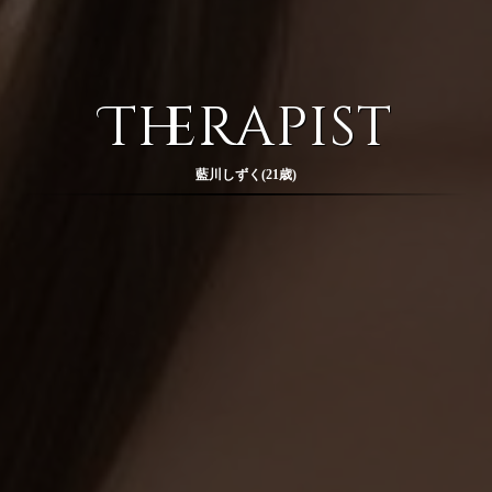
Therapist
藍川しずく(21歳)