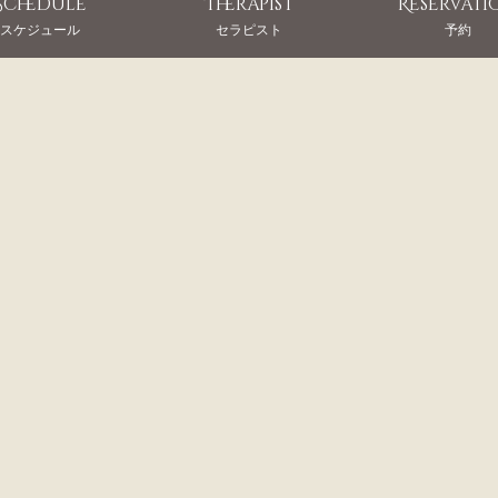
Schedule
Therapist
Reservati
スケジュール
セラピスト
予約
NEW
藍川しずく (21歳)
身長
167cm
スリーサイズ
B84(C) W55 H85
お店からのコメント
清楚でやわらかな雰囲気の中に
ストさんです。
端正なお顔立ちと透明感あふれ
ようなすべすべ美肌での密着感
わず力が抜けてしまうほどの気
性格もとても親しみやすく気さ
も特別なお時間をお過ごしいた
一度受けたら忘れられない極上