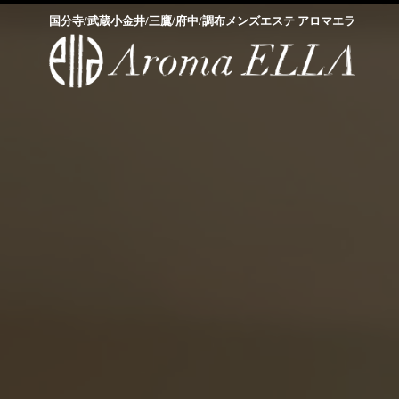
国分寺/武蔵小金井/三鷹/府中/調布メンズエステ アロマエラ