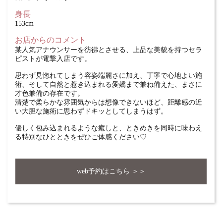
身長
153cm
お店からのコメント
某人気アナウンサーを彷彿とさせる、上品な美貌を持つセラ
ピストが電撃入店です。
思わず見惚れてしまう容姿端麗さに加え、丁寧で心地よい施
術、そして自然と惹き込まれる愛嬌まで兼ね備えた、まさに
才色兼備の存在です。
清楚で柔らかな雰囲気からは想像できないほど、距離感の近
い大胆な施術に思わずドキッとしてしまうはず。
優しく包み込まれるような癒しと、ときめきを同時に味わえ
る特別なひとときをぜひご体感ください♡
web予約はこちら ＞＞