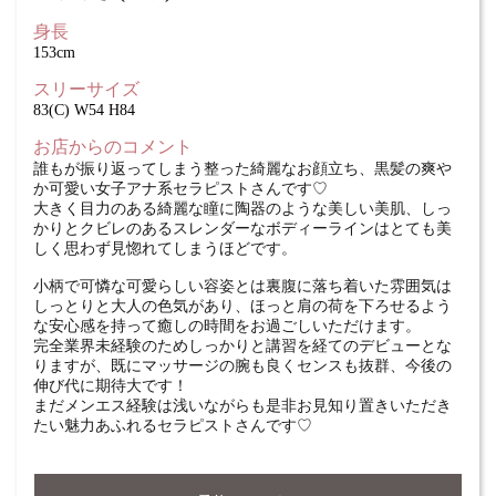
身長
153cm
スリーサイズ
83(C) W54 H84
お店からのコメント
誰もが振り返ってしまう整った綺麗なお顔立ち、黒髪の爽や
か可愛い女子アナ系セラピストさんです♡
大きく目力のある綺麗な瞳に陶器のような美しい美肌、しっ
かりとクビレのあるスレンダーなボディーラインはとても美
しく思わず見惚れてしまうほどです。
小柄で可憐な可愛らしい容姿とは裏腹に落ち着いた雰囲気は
しっとりと大人の色気があり、ほっと肩の荷を下ろせるよう
な安心感を持って癒しの時間をお過ごしいただけます。
完全業界未経験のためしっかりと講習を経てのデビューとな
りますが、既にマッサージの腕も良くセンスも抜群、今後の
伸び代に期待大です！
まだメンエス経験は浅いながらも是非お見知り置きいただき
たい魅力あふれるセラピストさんです♡