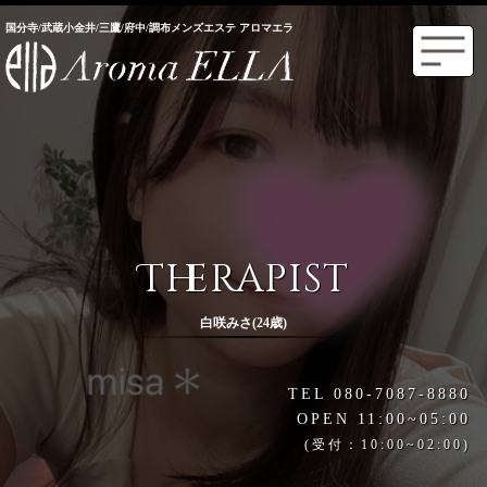
国分寺/武蔵小金井/三鷹/府中/調布メンズエステ アロマエラ
Therapist
白咲みさ(24歳)
TEL 080-7087-8880
OPEN 11:00~05:00
(受付：10:00~02:00)