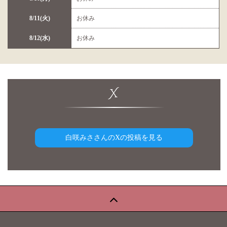
8/11(火)
お休み
8/12(水)
お休み
X
白咲みささんのXの投稿を見る